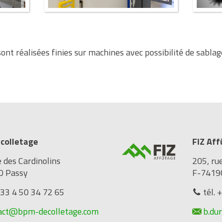
sont réalisées finies sur machines avec possibilité de sablage
colletage
FIZ Af
e des Cardinolins
205, ru
0 Passy
F-7419
+33 4 50 34 72 65
tél. 
act@bpm-decolletage.com
b.du