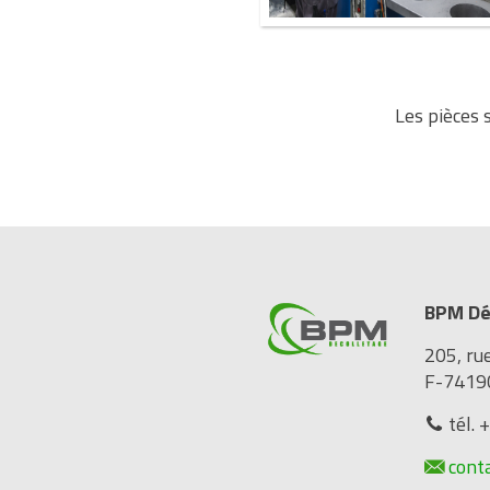
Les pièces 
BPM Dé
205, ru
F-7419
tél. 
cont