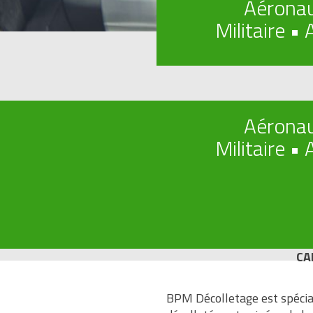
Aéronau
Militaire •
Aéronau
Militaire •
CA
BPM Décolletage est spécial