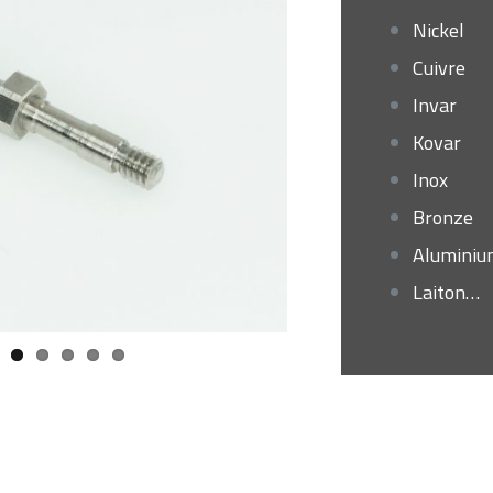
Nickel
Cuivre
Invar
Kovar
Inox
Bronze
Aluminiu
Laiton…