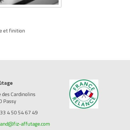
 et finition
fûtage
e des Cardinolins
0 Passy
+33 4 50 54 67 49
rand@fiz-affutage.com