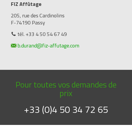
FIZ Affûtage
205, rue des Cardinolins
F-74190 Passy
tél. +33 4 50 54 67 49
b.durand@fiz-affutage.com
Pour toutes vos demandes de
prix
+33 (0)4 50 34 72 65