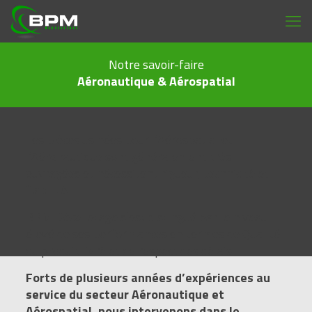
Notre savoir-faire
Aéronautique & Aérospatial
Les pièces usinées pour l’Aérospatial et
l’Aéronautique sont généralement très
ouvragées et nécessitent rigueur, technicité et
fiabilité.
BPM Décolletage s’est distingué par le niveau
élevé de ses performances en termes de Qualité
du produit livré et de respect des délais.
Forts de plusieurs années d’expériences au
service du secteur Aéronautique et
Aérospatial, nous intervenons dans le