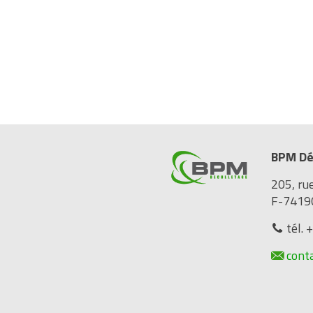
BPM Dé
205, ru
F-7419
tél. 
cont