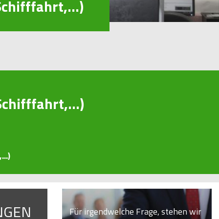
hifffahrt,...)
hifffahrt,...)
..)
NGEN
Für irgendwelche Frage, stehen wir