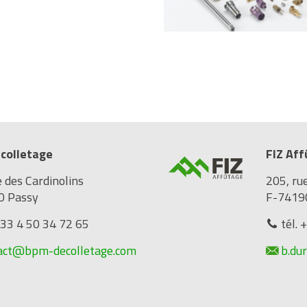
colletage
FIZ Af
e des Cardinolins
205, ru
0 Passy
F-7419
+33 4 50 34 72 65
tél. 
act@bpm-decolletage.com
b.du