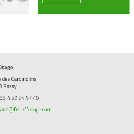
fûtage
e des Cardinolins
0 Passy
+33 4 50 54 67 49
rand@fiz-affutage.com